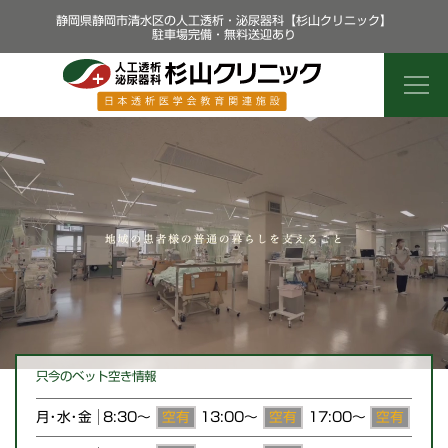
静岡県静岡市清水区の人工透析・泌尿器科【杉山クリニック】
駐車場完備・無料送迎あり
只今のベット空き情報
空有
空有
空有
月・水・金
8:30
〜
13:00
〜
17:00
〜