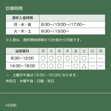
診療時間
透析入室時間
月・水・金
8:30〜/13:00～/17:00〜
火・木・土
8:30〜/13:00〜
※入室は、透析開始時間の10分前から可能です。
泌尿器科
月
火
水
木
金
土
日
祝
8:30～12:00
14:30～18:00
△ 土曜の午後は13:30〜15:00になります。
休診日 木曜午後・日曜・祝日
HOME